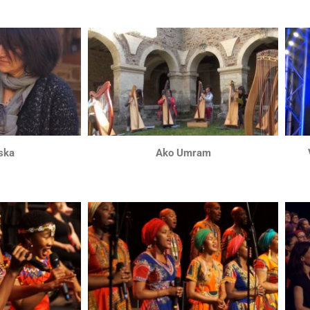
ska
Ako Umram