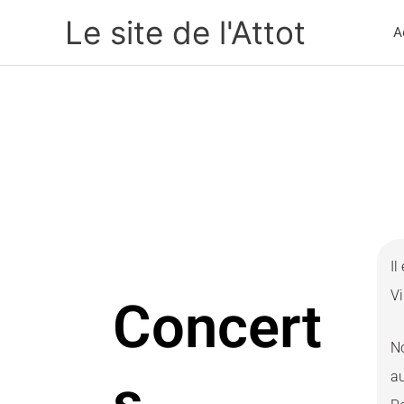
Aller
Le site de l'Attot
A
au
contenu
Il
Vi
Concert
No
a
s