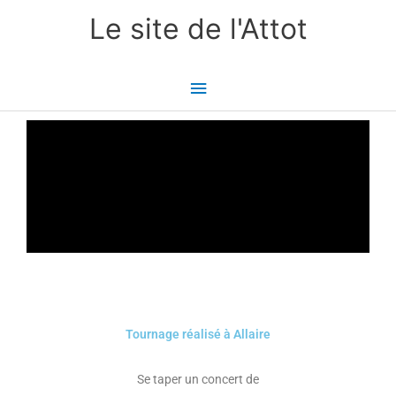
Aller
Menu
Le site de l'Attot
au
principal
contenu
Tournage réalisé à Allaire
Se taper un concert de