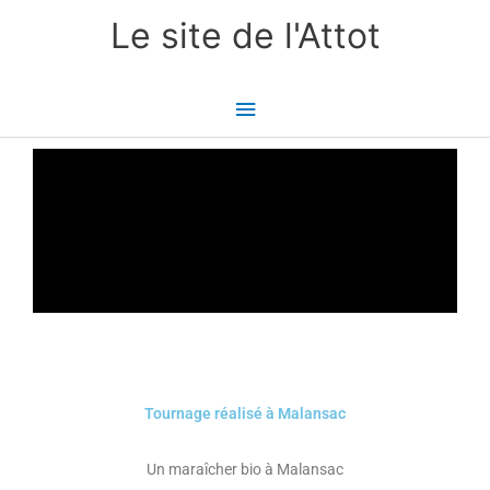
Aller
Menu
Le site de l'Attot
au
principal
contenu
Tournage réalisé à Malansac
Un maraîcher bio à Malansac