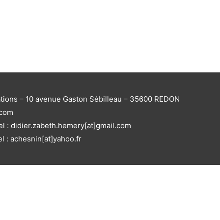
ations – 10 avenue Gaston Sébilleau – 35600 REDON
.com
el : didier.zabeth.hemery[at]gmail.com
el : achesnin[at]yahoo.fr