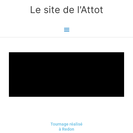
Aller
Menu
Le site de l'Attot
au
principal
contenu
Tournage réalisé
à Redon