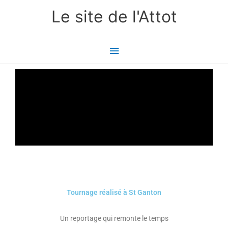
Aller
Menu
Le site de l'Attot
au
principal
contenu
Tournage réalisé à St Ganton
Un reportage qui remonte le temps