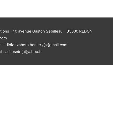
ations – 10 avenue Gaston Sébilleau – 35600 REDON
.com
el : didier.zabeth.hemery[at]gmail.com
el : achesnin[at]yahoo.fr