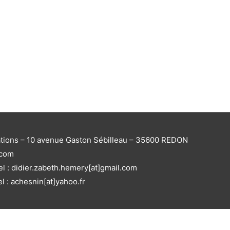
ations – 10 avenue Gaston Sébilleau – 35600 REDON
.com
el : didier.zabeth.hemery[at]gmail.com
el : achesnin[at]yahoo.fr