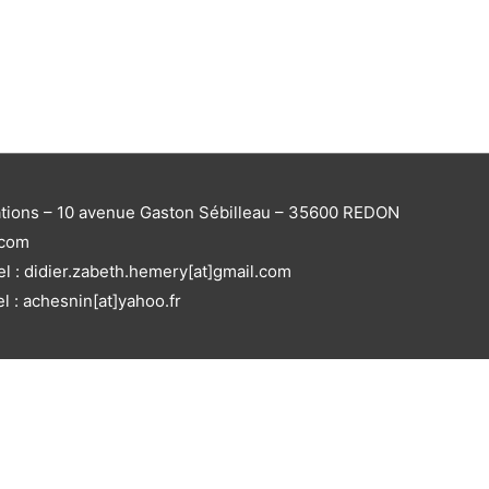
ations – 10 avenue Gaston Sébilleau – 35600 REDON
.com
el : didier.zabeth.hemery[at]gmail.com
el : achesnin[at]yahoo.fr