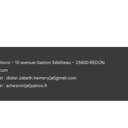
ations – 10 avenue Gaston Sébilleau – 35600 REDON
.com
el : didier.zabeth.hemery[at]gmail.com
el : achesnin[at]yahoo.fr