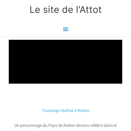
Aller
Menu
Le site de l'Attot
au
principal
contenu
Tournage réalisé à Redon
Un personnage du Pays de Redon devenu célèbre dans le