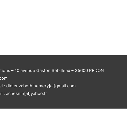
ations – 10 avenue Gaston Sébilleau – 35600 REDON
.com
el : didier.zabeth.hemery[at]gmail.com
el : achesnin[at]yahoo.fr