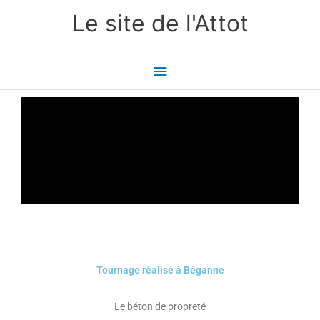
Aller
Menu
Le site de l'Attot
au
principal
contenu
Tournage réalisé à Béganne
Le béton de propreté