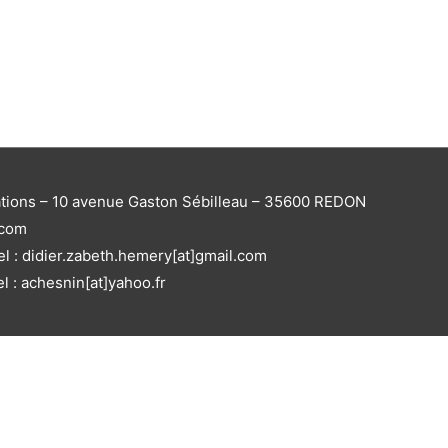
ations – 10 avenue Gaston Sébilleau – 35600 REDON
.com
el : didier.zabeth.hemery[at]gmail.com
el : achesnin[at]yahoo.fr