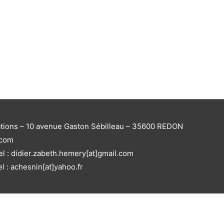
ations – 10 avenue Gaston Sébilleau – 35600 REDON
.com
el : didier.zabeth.hemery[at]gmail.com
el : achesnin[at]yahoo.fr